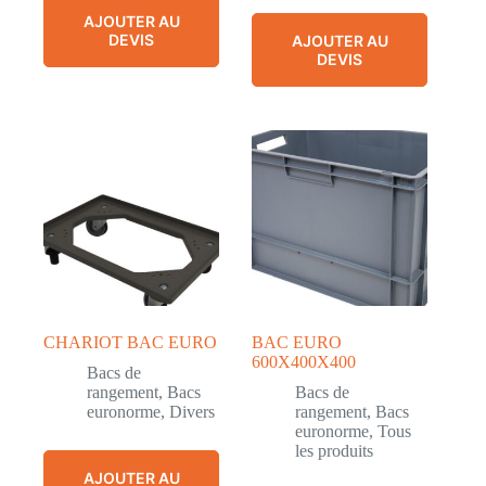
AJOUTER AU
DEVIS
AJOUTER AU
DEVIS
CHARIOT BAC EURO
BAC EURO
600X400X400
Bacs de
rangement
,
Bacs
Bacs de
euronorme
,
Divers
rangement
,
Bacs
euronorme
,
Tous
les produits
AJOUTER AU