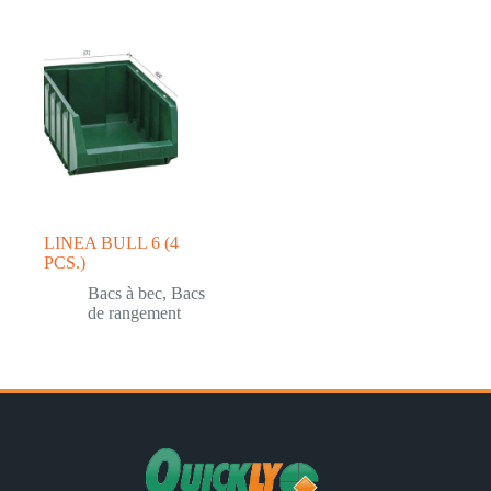
LINEA BULL 6 (4
PCS.)
Bacs à bec
,
Bacs
de rangement