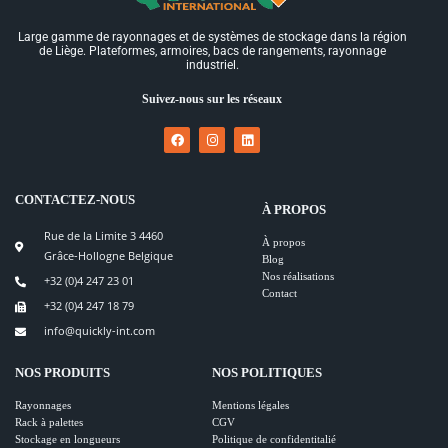
Large gamme de rayonnages et de systèmes de stockage dans la région
de Liège. Plateformes, armoires, bacs de rangements, rayonnage
industriel.
Suivez-nous sur les réseaux
CONTACTEZ-NOUS
À PROPOS
Rue de la Limite 3 4460
À propos
Grâce-Hollogne Belgique
Blog
Nos réalisations
+32 (0)4 247 23 01
Contact
+32 (0)4 247 18 79
info@quickly-int.com
NOS PRODUITS
NOS POLITIQUES
Rayonnages
Mentions légales
Rack à palettes
CGV
Stockage en longueurs
Politique de confidentitalié