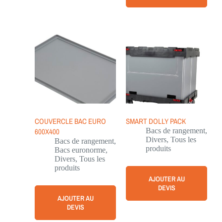
COUVERCLE BAC EURO
SMART DOLLY PACK
600X400
Bacs de rangement
,
Divers
,
Tous les
Bacs de rangement
,
produits
Bacs euronorme
,
Divers
,
Tous les
produits
AJOUTER AU
DEVIS
AJOUTER AU
DEVIS