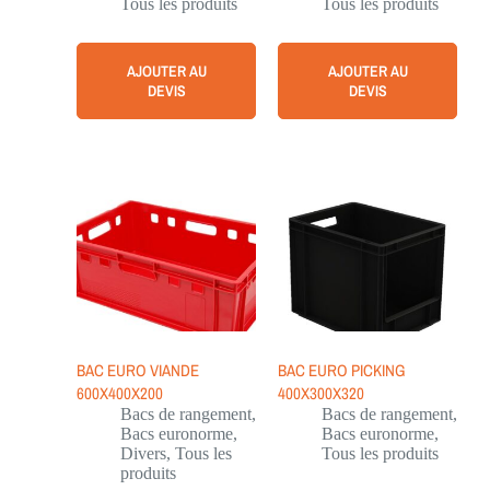
Tous les produits
Tous les produits
AJOUTER AU
AJOUTER AU
DEVIS
DEVIS
BAC EURO VIANDE
BAC EURO PICKING
600X400X200
400X300X320
Bacs de rangement
,
Bacs de rangement
,
Bacs euronorme
,
Bacs euronorme
,
Divers
,
Tous les
Tous les produits
produits