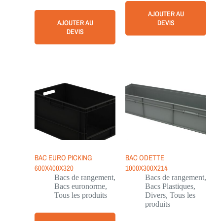
AJOUTER AU
AJOUTER AU
DEVIS
DEVIS
BAC EURO PICKING
BAC ODETTE
600X400X320
1000X300X214
Bacs de rangement
,
Bacs de rangement
,
Bacs euronorme
,
Bacs Plastiques
,
Tous les produits
Divers
,
Tous les
produits