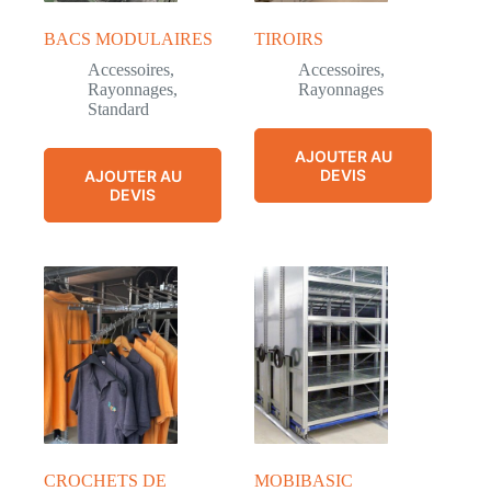
BACS MODULAIRES
TIROIRS
Accessoires
,
Accessoires
,
Rayonnages
,
Rayonnages
Standard
AJOUTER AU
DEVIS
AJOUTER AU
DEVIS
CROCHETS DE
MOBIBASIC