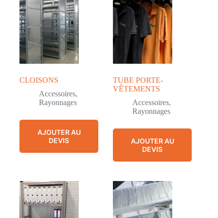
CLOISONS
TUBE PORTE-
VÊTEMENTS
Accessoires
,
Rayonnages
Accessoires
,
Rayonnages
AJOUTER AU
DEVIS
AJOUTER AU
DEVIS