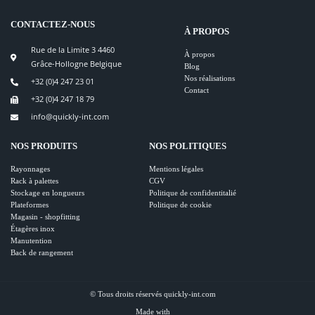
CONTACTEZ-NOUS
À PROPOS
Rue de la Limite 3 4460
À propos
Grâce-Hollogne Belgique
Blog
Nos réalisations
+32 (0)4 247 23 01
Contact
+32 (0)4 247 18 79
info@quickly-int.com
NOS PRODUITS
NOS POLITIQUES
Rayonnages
Mentions légales
Rack à palettes
CGV
Stockage en longueurs
Politique de confidentitalié
Plateformes
Politique de cookie
Magasin - shopfitting
Étagères inox
Manutention
Back de rangement
© Tous droits réservés quickly-int.com
Made with